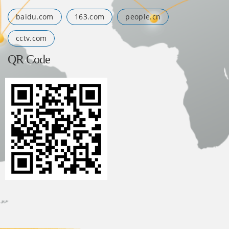
baidu.com
163.com
people.cn
cctv.com
QR Code